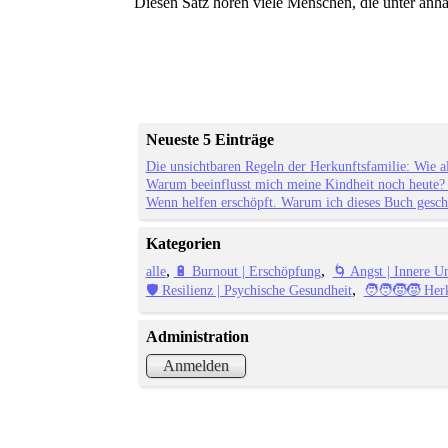
Diesen Satz hören viele Menschen, die unter anh
Neueste 5 Einträge
Die unsichtbaren Regeln der Herkunftsfamilie: Wie a
Warum beeinflusst mich meine Kindheit noch heute?
Wenn helfen erschöpft. Warum ich dieses Buch gesch
Kategorien
alle
🔋 Burnout | Erschöpfung
🌀 Angst | Innere U
🛡️ Resilienz | Psychische Gesundheit
🧑‍🧑‍🧒‍🧒 He
Administration
Anmelden