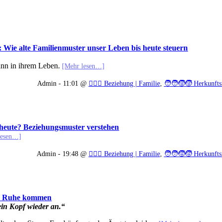
: Wie alte Familienmuster unser Leben bis heute steuern
ann in ihrem Leben.
[Mehr lesen…]
Admin - 11:01 @
👩‍❤️‍👨 Beziehung | Familie
,
🧑‍🧑‍🧒‍🧒 Herkunft
heute? Beziehungsmuster verstehen
lesen…]
Admin - 19:48 @
👩‍❤️‍👨 Beziehung | Familie
,
🧑‍🧑‍🧒‍🧒 Herkunft
ur Ruhe kommen
in Kopf wieder an.“