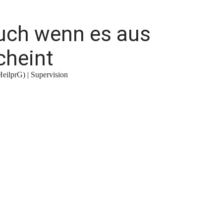
uch wenn es aus
cheint
HeilprG) | Supervision