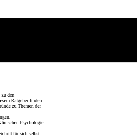
g
n zu den
iesem Ratgeber finden
rgründe zu Themen der
ungen,
Klinischen Psychologie
hritt für sich selbst