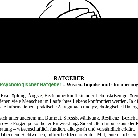
RATGEBER
Psychologischer Ratgeber
– Wissen, Impulse und Orientierun
 Erschöpfung, Ängste, Beziehungskonflikte oder Lebenskrisen gehöre
denen viele Menschen im Laufe ihres Lebens konfrontiert werden. In d
eitete Informationen, praktische Anregungen und psychologische Hinte
 sich unter anderem mit Burnout, Stressbewältigung, Resilienz, Bezieh
 sowie Fragen persönlicher Entwicklung. Sie erhalten Impulse aus der 
tung – wissenschaftlich fundiert, alltagsnah und verständlich erklärt.
dabei neue Sichtweisen, hilfreiche Ideen oder den Mut, einen nächsten Sc