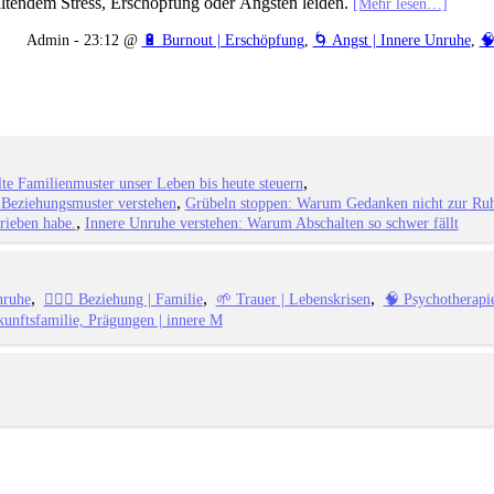
altendem Stress, Erschöpfung oder Ängsten leiden.
[Mehr lesen…]
Admin - 23:12 @
🔋 Burnout | Erschöpfung
,
🌀 Angst | Innere Unruhe
,
🧠
lte Familienmuster unser Leben bis heute steuern
 Beziehungsmuster verstehen
Grübeln stoppen: Warum Gedanken nicht zur R
rieben habe.
Innere Unruhe verstehen: Warum Abschalten so schwer fällt
nruhe
👩‍❤️‍👨 Beziehung | Familie
🌱 Trauer | Lebenskrisen
🧠 Psychotherapie
rkunftsfamilie, Prägungen | innere M