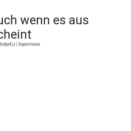
uch wenn es aus
cheint
HeilprG) | Supervision