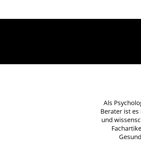
Als Psycholo
Berater ist e
und wissensch
Fachartik
Gesundh