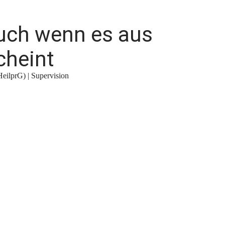
uch wenn es aus
cheint
HeilprG) | Supervision