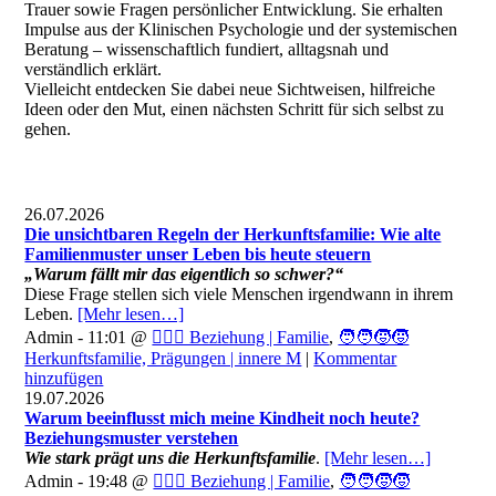
Trauer sowie Fragen persönlicher Entwicklung. Sie erhalten
Impulse aus der Klinischen Psychologie und der systemischen
Beratung – wissenschaftlich fundiert, alltagsnah und
verständlich erklärt.
Vielleicht entdecken Sie dabei neue Sichtweisen, hilfreiche
Ideen oder den Mut, einen nächsten Schritt für sich selbst zu
gehen.
26.07.2026
Die unsichtbaren Regeln der Herkunftsfamilie: Wie alte
Familienmuster unser Leben bis heute steuern
„Warum fällt mir das eigentlich so schwer?“
Diese Frage stellen sich viele Menschen irgendwann in ihrem
Leben.
[Mehr lesen…]
Admin - 11:01 @
👩‍❤️‍👨 Beziehung | Familie
,
🧑‍🧑‍🧒‍🧒
Herkunftsfamilie, Prägungen | innere M
|
Kommentar
hinzufügen
19.07.2026
Warum beeinflusst mich meine Kindheit noch heute?
Beziehungsmuster verstehen
Wie stark prägt uns die Herkunftsfamilie
.
[Mehr lesen…]
Admin - 19:48 @
👩‍❤️‍👨 Beziehung | Familie
,
🧑‍🧑‍🧒‍🧒